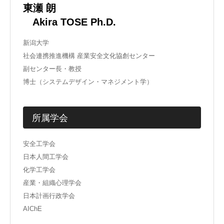
東瀬 朗
Akira TOSE Ph.D.
新潟大学
社会連携推進機構 産業安全文化協創センター
副センター長・教授
博士（システムデザイン・マネジメント学）
所属学会
安全工学会
日本人間工学会
化学工学会
産業・組織心理学会
日本計画行政学会
AIChE