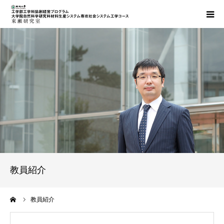
最新情報
研究室概要
研究の紹介・研究業績
担当講義紹介
社会連携・学外での活動
教員紹介
お問い合わせ・アクセス
ーム
教員紹介