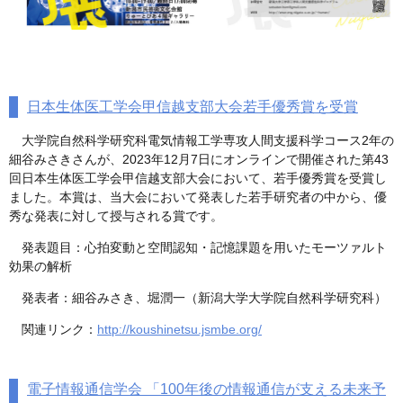
日本生体医工学会甲信越支部大会若手優秀賞を受賞
大学院自然科学研究科電気情報工学専攻人間支援科学コース2年の
細谷みさきさんが、2023年12月7日にオンラインで開催された第43
回日本生体医工学会甲信越支部大会において、若手優秀賞を受賞し
ました。本賞は、当大会において発表した若手研究者の中から、優
秀な発表に対して授与される賞です。
発表題目：心拍変動と空間認知・記憶課題を用いたモーツァルト
効果の解析
発表者：細谷みさき、堀潤一（新潟大学大学院自然科学研究科）
関連リンク：
http://koushinetsu.jsmbe.org/
電子情報通信学会 「100年後の情報通信が支える未来予