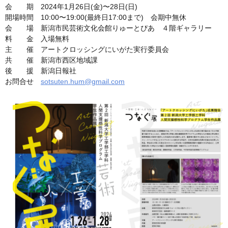
会 期 2024年1月26日(金)〜28日(日)
開場時間 10:00〜19:00(最終日17:00まで) 会期中無休
会 場 新潟市民芸術文化会館りゅーとぴあ ４階ギャラリー
料 金 入場無料
主 催 アートクロッシングにいがた実行委員会
共 催 新潟市西区地域課
後 援 新潟日報社
お問合せ
sotsuten.hum@gmail.com