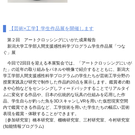
【芸術×工学】学生作品展を開催します
第２回 アートクロッシングにいがた成果報告
新潟大学工学部人間支援感性科学プログラム学生作品展「つな
ぐ」展
今回で2回目を迎える本展覧会では、「アートクロッシングにいが
た」の近年の取り組みをパネルや映像で紹介するとともに、新潟大
学工学部人間支援感性科学プログラムの学生たちが芸術工学分野の
授業実践及び研究で制作した作品約20点を展示します。鑑賞者の動
きや心拍などをセンシングしフィードバックすることでリアルタイ
ムに変化する作品や、日本の伝統的な玩具の仕組みを応用した作
品、学生自らが釣った魚を3DスキャンしVRを用いた仮想現実空間
内で鑑賞できる作品など、工学技術を用いた学生たちの幅広い芸術
表現を鑑賞・体験することができます。
［参加研究室］橋本研究室、棚橋研究室、三村研究室、今村研究室
(知能情報プログラム)