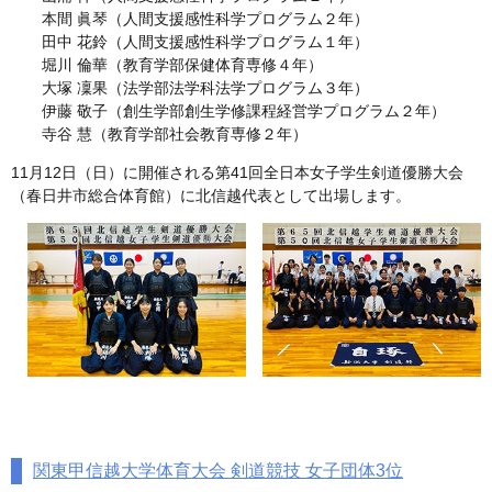
本間 眞琴（人間支援感性科学プログラム２年）
田中 花鈴（人間支援感性科学プログラム１年）
堀川 倫華（教育学部保健体育専修４年）
大塚 凜果（法学部法学科法学プログラム３年）
伊藤 敬子（創生学部創生学修課程経営学プログラム２年）
寺谷 慧（教育学部社会教育専修２年）
11月12日（日）に開催される第41回全日本女子学生剣道優勝大会
（春日井市総合体育館）に北信越代表として出場します。
関東甲信越大学体育大会 剣道競技 女子団体3位