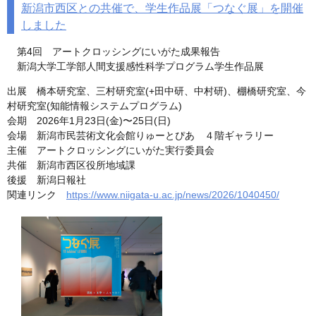
新潟市西区との共催で、学生作品展「つなぐ展」を開催
しました
第4回 アートクロッシングにいがた成果報告
新潟大学工学部人間支援感性科学プログラム学生作品展
出展 橋本研究室、三村研究室(+田中研、中村研)、棚橋研究室、今
村研究室(知能情報システムプログラム)
会期 2026年1月23日(金)〜25日(日)
会場 新潟市民芸術文化会館りゅーとぴあ ４階ギャラリー
主催 アートクロッシングにいがた実行委員会
共催 新潟市西区役所地域課
後援 新潟日報社
関連リンク
https://www.niigata-u.ac.jp/news/2026/1040450/