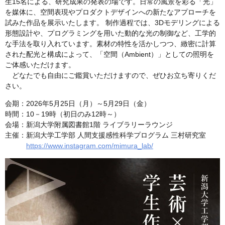
生15名による、研究成果の発表の場です。日常の風景を彩る「光」
を媒体に、空間表現やプロダクトデザインへの新たなアプローチを
試みた作品を展示いたします。 制作過程では、3Dモデリングによる
形態設計や、プログラミングを用いた動的な光の制御など、工学的
な手法を取り入れています。素材の特性を活かしつつ、緻密に計算
された配光と構成によって、「空間（Ambient）」としての照明を
ご体感いただけます。
どなたでも自由にご鑑賞いただけますので、ぜひお立ち寄りくだ
さい。
会期：2026年5月25日（月）～5月29日（金）
時間：10－19時（初日のみ12時～）
会場：新潟大学附属図書館1階 ライブラリーラウンジ
主催：新潟大学工学部 人間支援感性科学プログラム 三村研究室
https://www.instagram.com/mimura_lab/