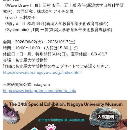
《Wave Draw-Ⅱ,Ⅲ》三村 友子、五十嵐 彩斗(新潟大学自然科学研
究科)、共同研究：株式会社アイチ金属
《river》三村友子
《鯉は盲目》松島 咲月(新潟大学教育学部美術教育専修卒)
《Systematic》江間 一誓(新潟大学教育学部美術教育専修卒)
会期：2026/06/02(火) – 2026/10/17(土)
時間：10:00〜16:00 (入館は15:30まで)
休館日：日・月、特別開館6/14(日)、夏季休館：8/8~8/17
会場：名古屋大学博物館
詳細は名古屋大学博物館のウェブサイトでご確認ください。
https://www.num.nagoya-u.ac.jp/index.html
三村研究室公式Instagram
https://www.instagram.com/mimura_lab/