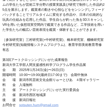
ムの学生たちが芸術工学分野の授業実践及び研究で制作した作品約2
5点を展示します。鑑賞者の動きや心拍などをセンシングしフィード
バックすることでリアルタイムに変化する作品や、日本の伝統的な
玩具の仕組みを応用した作品、学生自らが釣った魚を3Dスキャンし
VRを用いた仮想現実空間内で鑑賞できる作品など、工学技術を用い
た学生たちの幅広い芸術表現を鑑賞・体験することができます。
［参加研究室］三村研究室(+中村研究室)、橋本研究室、棚橋研究室
今村研究室(知能情報システムプログラム)、教育学部美術教育専修
有志
第3回アートクロッシングにいがた成果報告
新潟大学工学部人間支援感性科学プログラム学生作品展
会 期 2025年1月24日(金)〜26日(日)
開場時間 10:00〜19:00(最終日17:00まで) 会期中無休
会 場 新潟市民芸術文化会館りゅーとぴあ ４階ギャラリー
料 金 入場無料
主 催 アートクロッシングにいがた実行委員会
共 催 新潟市西区地域課
後 援 新潟日報社
お問合せ
sotsuten.hum@gmail.com