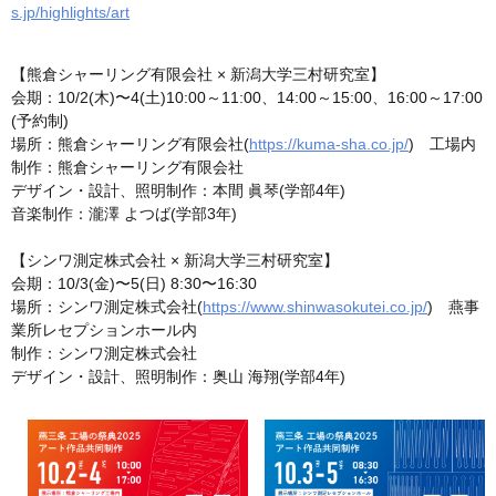
s.jp/highlights/art
【熊倉シャーリング有限会社 × 新潟大学三村研究室】
会期：10/2(木)〜4(土)10:00～11:00、14:00～15:00、16:00～17:00
(予約制)
場所：熊倉シャーリング有限会社(
https://kuma-sha.co.jp/
) 工場内
制作：熊倉シャーリング有限会社
デザイン・設計、照明制作：本間 眞琴(学部4年)
音楽制作：瀧澤 よつば(学部3年)
【シンワ測定株式会社 × 新潟大学三村研究室】
会期：10/3(金)〜5(日) 8:30〜16:30
場所：シンワ測定株式会社(
https://www.shinwasokutei.co.jp/
) 燕事
業所レセプションホール内
制作：シンワ測定株式会社
デザイン・設計、照明制作：奥山 海翔(学部4年)