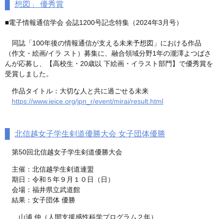
想図」 優秀賞
■電子情報通信学会 会誌1200号記念特集（2024年3月号）
同誌「100年後の情報通信が支える未来予想図」における作品
（作文・絵画/イラ スト）募集に、融合領域分野1年の瀧澤よつばさ
んが応募し、【高校生・20歳以 下絵画・イラスト部門】で優秀賞を
受賞しました。
作品タイトル：大切な人と共に過ごせる未来
https://www.ieice.org/jpn_r/event/mirai/result.html
北信越女子学生剣道優勝大会 女子団体優勝
第50回北信越女子学生剣道優勝大会
主催：北信越学生剣道連盟
期日：令和５年９月１０日（日）
会場：福井県立武道館
結果：女子団体 優勝
山浦 仲（人間支援感性科学プログラム２年）