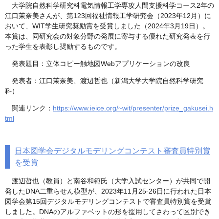
大学院自然科学研究科電気情報工学専攻人間支援科学コース2年の
江口茉奈美さんが、第123回福祉情報工学研究会（2023年12月）に
おいて、WIT学生研究奨励賞を受賞しました（2024年3月19日）。
本賞は、同研究会の対象分野の発展に寄与する優れた研究発表を行
った学生を表彰し奨励するものです。
発表題目：立体コピー触地図Webアプリケーションの改良
発表者：江口茉奈美、渡辺哲也（新潟大学大学院自然科学研究
科）
関連リンク：
https://www.ieice.org/~wit/presenter/prize_gakusei.h
tml
日本図学会デジタルモデリングコンテスト審査員特別賞
を受賞
渡辺哲也（教員）と南谷和範氏（大学入試センター）が共同で開
発したDNA二重らせん模型が、2023年11月25-26日に行われた日本
図学会第15回デジタルモデリングコンテストで審査員特別賞を受賞
しました。DNAのアルファベットの形を援用してさわって区別でき