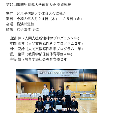
第72回関東甲信越大学体育大会 剣道競技
主催：関東甲信越大学体育大会協議会
期日：令和５年８月２４日（木）、２５日（金）
会場：横浜武道館
結果：女子団体 ３位
山浦 仲（人間支援感性科学プログラム２年）
本間 眞琴（人間支援感性科学プログラム２年）
田中 花鈴（人間支援感性科学プログラム１年）
堀川 倫華（教育学部保健体育専修４年）
寺谷 慧（教育学部社会教育専修２年）