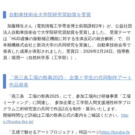
自動車技術会大学院研究奨励賞を受賞
加藤輝生さん（電気情報工学専攻博士前期課程2年）が、公益社団
法人自動車技術会で大学院研究奨励賞を受賞しました。 受賞テーマ
は「HUD虚像の振動補正機能に対する生体反応の統合解析」で、日
本精機株式会社と新潟大学の共同研究を実施し、 自動車技術会等で
発表した成果が表彰されました。受賞日：2026年2月24日。指導教
員：堀潤一（自然科学系（工学部））。
「燕三条工場の祭典2025」 企業と学生の共同制作アート
作品発表
「燕三条 工場の祭典2025」にて、参加工場向け研修事業「工場
ミーティング」に関連し、 参加企業と工学部人間支援感性科学プロ
グラム三村研究室の共同で作品2点を制作・展示いたします。
開催時間など詳細は工場の祭典公式の案内をご確認ください。
http
s://kouba-fes.jp/
「五感で魅せるアートプロジェクト」特設ページ
https://kouba-fe