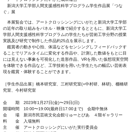
新潟大学工学部人間支援感性科学プログラム学生作品展「つな
ぐ」展
本展覧会では、アートクロッシンングにいがたと新潟大学工学部
の近年の取り組みをパネル・映像で紹介するとともに、新潟大学工
学部人間支援感性科学プログラムの学生たちが芸術工学分野の授業
実践及び研究で制作した作品約25点を展示します。
鑑賞者の動きや心拍、体温などをセンシングしフィードバックす
ることでリアルタイムに変化する作品や、計測した数値をもとに目
には見えない事象を可視化した造形作品、VRを用いた仮想現実空間
を体験できる作品など、工学技術を用いた学生たちの幅広い芸術表
現を鑑賞・体験することができます。
［学生作品出展］橋本研究室、三村研究室(+中村研、林研)、棚橋研
究室、今村研究室
会 期 2023年1月27日(金)〜29日(日)
開場時間 10:00〜19:00(最終日17:00まで) 会期中無休
会 場 新潟市民芸術文化会館りゅーとぴあ ４階ギャラリー
料 金 入場無料
主 催 アートクロッシングにいがた実行委員会