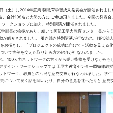
7日（土）に2014年度第1回教育学習成果発表会が開催されまし
63名、合計108名と大勢の方に ご参加頂きました。今回の発
・ ワークショップに加え、特別講演が開催されました。
工学部長の挨拶があり、続いて阿部工学力教育センター長から 
動が紹介されました。 引き続き特別講演が行なわれ、NPO法
氏をお招きし、「プロジェクトの成功に向けて～活動を見える
について実例を交えた取り組み方の紹介が行なわれました。
、100人力ネットワークの方々から鋭い指摘を受けながらも
デザイン・ワークショップでは 工学力教育センター岡徹雄教授
ネットワーク、教員との活発な意見交換が行なわれました。学生達
研究について良く話を聞いたり、自分の意見を述べたりと 意見