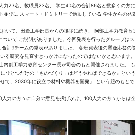
人力23名、教職員23名、 学生40名の合計86名と数多くの
ト並びに スマート・ドミトリーで活動している 学生からの発
において、田邊工学部長からの挨拶に続き、 阿部工学力教育セ
について ご説明がありました。今回発表を行ったグループはス
合計9チームの発表がありました。 各班発表後の質疑応答の際
ている研究を見直すきっかけになったのではないかと思います
山内副工学力教育センター長が司会のもと開催されました。 
世界にひとつだけの「ものづくり」はどうやればできるか』とい
せて、2030年に役立つ材料や機器を開発』 という題のもとで
。
0人力の方々に自分の意見を投げかけ、100人力の方々からは