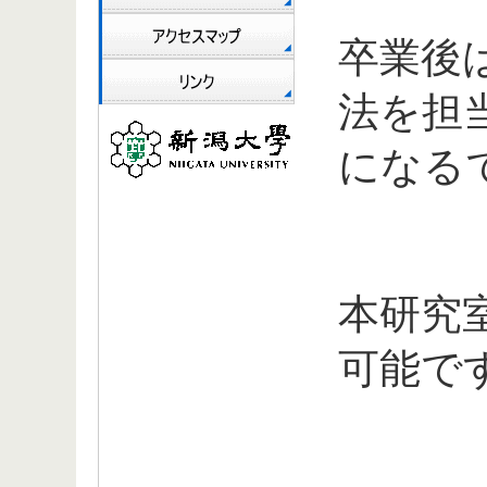
卒業後
法を担
になる
本研究
可能で