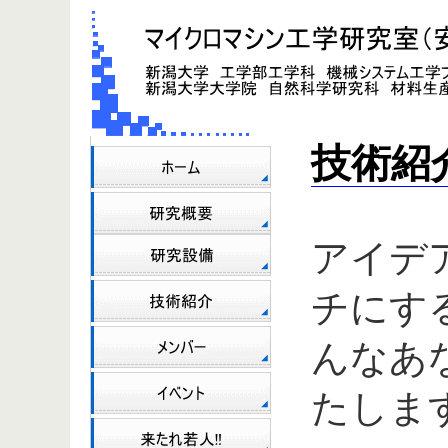
技術紹
アイデ
チにす
んなあ
たしま