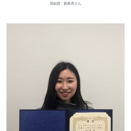
奨励賞 劉東斉さん