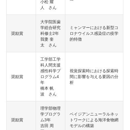
⼩松 耀
⼈ さん
大学院医歯
学総合研究
ミャンマーにおける新型コ
奨励賞
科修士2年
ロナウイルス感染症の疫学
我妻 奎
的特徴
太 さん
工学部工学
科人間支援
感性科学プ
視覚探索時における探索時
奨励賞
ログラム4
間に影響を与える要因の分
年
析
橋本 帆
波 さん
理学部物理
学プログラ
ベイジアンニューラルネッ
奨励賞
ム3年
トワークによる海洋食物網
吉田 周
モデルの構築