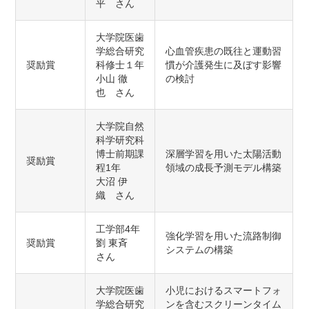
平 さん
大学院医歯
学総合研究
心血管疾患の既往と運動習
奨励賞
科修士１年
慣が介護発生に及ぼす影響
小山 徹
の検討
也 さん
大学院自然
科学研究科
博士前期課
深層学習を用いた太陽活動
奨励賞
程1年
領域の成長予測モデル構築
大沼 伊
織 さん
工学部4年
強化学習を用いた流路制御
奨励賞
劉 東斉
システムの構築
さん
大学院医歯
小児におけるスマートフォ
学総合研究
ンを含むスクリーンタイム