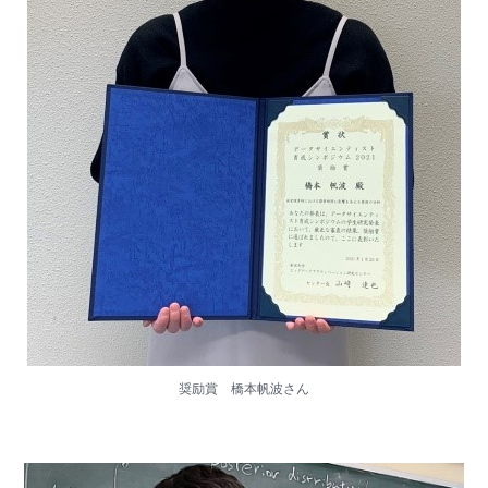
奨励賞 橋本帆波さん