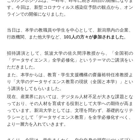
このシンポジウムは、一昨年、昨年に続き3回目の開催になりま
す。今回は、新型コロナウィルス感染症予防の観点から、オン
ラインでの開催になりました。
当日は、本学の教職員や学生を中心として、新潟県内の企業、
行政機関、また他大学など、
101人の方々が参加されました
。
招待講演として、筑波大学の佐久間淳教授から、「全国初の
「データサイエンス」全学必修化」というテーマのご講演をい
ただきました。
また、本学からは、教育・学生支援機構の齋藤裕特任准教授よ
り「大学のデータサイエンス教育の現状（全国と本学）」とい
う講演をしてもらいました。
現在、産業界においては、デジタル人材不足が大きな課題とな
っており、その人材を育成する役割として大学への期待が高ま
っています。新潟大学としては、文理を問わず、基礎的なリテ
ラシーとして「データサイエンス教育」を全学必修化すべく、
より一層力を入れていきます。
さらに、今回は、学生さんから、自分自身の研究についてプレ