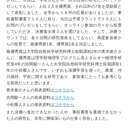
ゼンしてもらい、上位３人を優秀賞、それ以外の7名を奨励賞と
して表彰しました。全学から１８件の応募がありましたが、事
前書類審査で１０人に絞り、当日は予選ラウンドで１０人に１
分間のプレゼンをしてもらい、オンライン参加の方々から投票
していただき、決勝進出者３人を選びました。そして、決勝ラ
ウンドでは、各５分間の研究発表をしてもらい、再度参加者か
らの投票で、最優秀賞1名、優秀賞2名を決定しました。
最優秀賞は大学院自然科学研究科博士前期課程2年の青木俊介さ
んに、優秀賞は理学部物理学プログラム高エネルギー物理学研
究室4年の吉岡駿一さんと⼤学院⾃然科学研究科博⼠前期課程1
年の⼩松耀⼈さんです。いずれも深層学習を使った、農業、河
川維持、宇宙に関する研究であり、参加者にとっても参考にな
る発表だったと思います。
青木俊介さんの発表資料は
コチラから
吉岡駿一さんの発表資料は
コチラから
⼩松耀⼈さんの発表資料は
コチラから
また決勝へ進出できなかった人や、事前審査を通過できなかっ
た人の研究も、非常に興味深いものが多く存在しました。