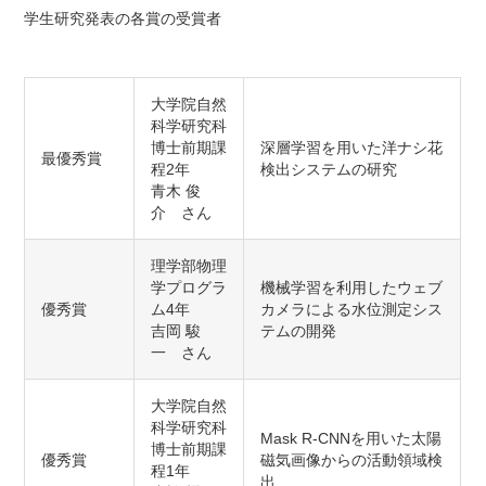
学生研究発表の各賞の受賞者
大学院自然
科学研究科
博士前期課
深層学習を用いた洋ナシ花
最優秀賞
程2年
検出システムの研究
青木 俊
介 さん
理学部物理
学プログラ
機械学習を利用したウェブ
優秀賞
ム4年
カメラによる水位測定シス
吉岡 駿
テムの開発
一 さん
⼤学院⾃然
科学研究科
Mask R-CNNを用いた太陽
博⼠前期課
優秀賞
磁気画像からの活動領域検
程1年
出