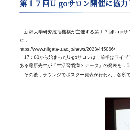
第１７回U-goサロン開催に協
新潟大学研究統括機構が主催する第１７回U-goサ
た．
https://www.niigata-u.ac.jp/news/2023/445066/
17：00から始まったU-goサロンは，前半はラ
ある藤原先生が「生活習慣病 × データ」の発表を，
その後，ラウンジでポスター発表が行われ，各所で