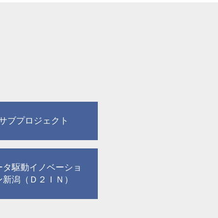
サブプロジェクト
ータ駆動イノベーショ
ン新潟（Ｄ２ＩＮ）