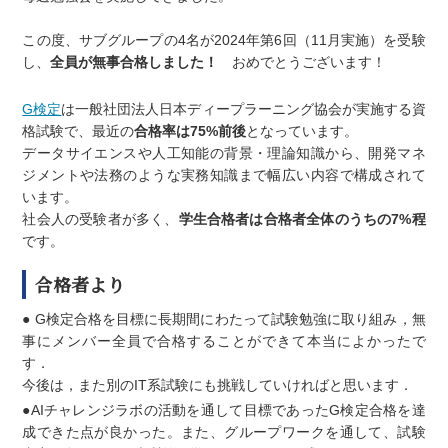
この度、サブグループの4名が2024年第6回（11月実施）を受験
し、
全員が無事合格しました！
おめでとうございます！
G検定
は一般社団法人日本ディープラーニング協会が実施する資
格試験で、最近の
合格率は75%前後
となっています。
データサイエンスや人工知能の背景・理論知識から、開発マネ
ジメントや法務のような実務知識まで幅広い内容で構成されて
います。
社会人の受験者が多く、
学生合格者は合格者全体のうちの7%程
です。
合格者より
● G検定合格を目標に長期間にわたって試験勉強に取り組み，無
事にメンバー全員で合格することができて本当によかったで
す．
今後は，また別のIT系試験にも挑戦していければと思います．
●AIチャレンジラボの活動を通して目標であったG検定合格を達
成できた点が良かった。また、グループワークを通して、試験